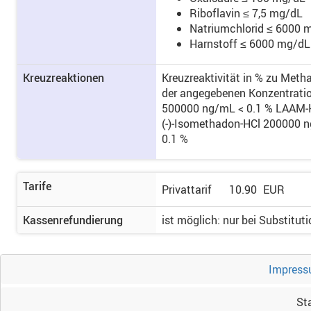
Riboflavin ≤ 7,5 mg/dL
Natriumchlorid ≤ 6000 
Harnstoff ≤ 6000 mg/dL
Kreuzreaktionen
Kreuzreaktivität in % zu Meth
der angegebenen Konzentrat
500000 ng/mL < 0.1 % LAAM‑H
(‑)‑Isomethadon-HCl 200000 n
0.1 %
Tarife
Privattarif
10.90
EUR
Kassenrefundierung
ist möglich
: nur bei Substitut
Impress
St