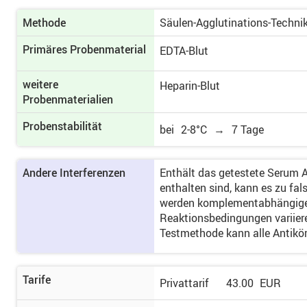
Methode
Säulen-Agglutinations-Techni
Primäres Proben­material
EDTA-Blut
weitere
Heparin-Blut
Probenmaterialien
Probenstabilität
bei
2-8°C
→
7 Tage
Andere Interferenzen
Enthält das getestete Serum 
enthalten sind, kann es zu f
werden komplementabhängige A
Reaktionsbedingungen variiere
Testmethode kann alle Antikö
Tarife
Privattarif
43.00
EUR