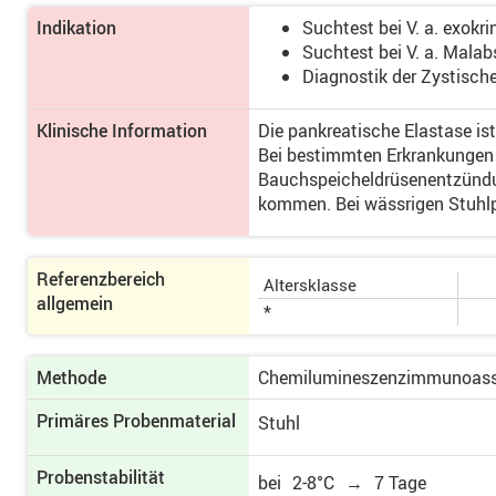
Indikation
Suchtest bei V. a. exokr
Suchtest bei V. a. Malab
Diagnostik der Zystisch
Klinische Information
Die pankreatische Elastase is
Bei bestimmten Erkrankungen d
Bauchspeicheldrüsenentzündu
kommen. Bei wässrigen Stuhlp
Referenzbereich
Altersklasse
allgemein
*
Methode
Chemilumineszenzimmunoass
Primäres Proben­material
Stuhl
Probenstabilität
bei
2-8°C
→
7 Tage