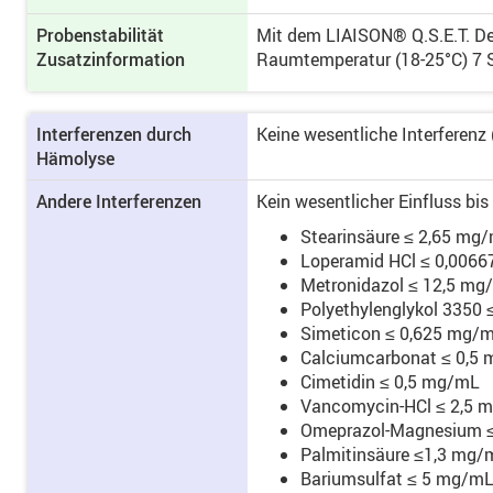
Probenstabilität
Mit dem LIAISON® Q.S.E.T. Dev
Zusatzinformation
Raumtemperatur (18-25°C) 7 St
Interferenzen durch
Keine wesentliche Interferen
Hämolyse
Andere Interferenzen
Kein wesentlicher Einfluss bi
Stearinsäure ≤ 2,65 mg
Loperamid HCl ≤ 0,006
Metronidazol ≤ 12,5 mg
Polyethylenglykol 3350
Simeticon ≤ 0,625 mg/
Calciumcarbonat ≤ 0,5
Cimetidin ≤ 0,5 mg/mL
Vancomycin-HCl ≤ 2,5 
Omeprazol-Magnesium 
Palmitinsäure ≤1,3 mg/
Bariumsulfat ≤ 5 mg/m