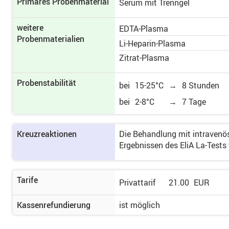
Primäres Proben­material
Serum mit Trenngel
weitere
EDTA-Plasma
Probenmaterialien
Li-Heparin-Plasma
Zitrat-Plasma
Probenstabilität
bei
15-25°C
→
8 Stunden
bei
2-8°C
→
7 Tage
Kreuzreaktionen
Die Behandlung mit intravenös
Ergebnissen des EliA La-Tests 
Tarife
Privattarif
21.00
EUR
Kassenrefundierung
ist möglich