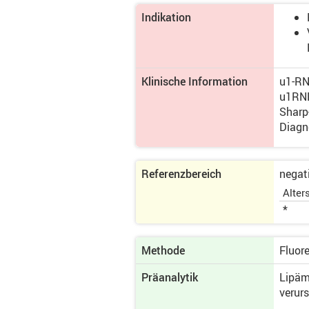
Indikation
Klinische Information
u1-RN
u1RNP
Sharp
Diagn
Referenzbereich
negat
Alter
*
Methode
Fluor
Präanalytik
Lipäm
verur