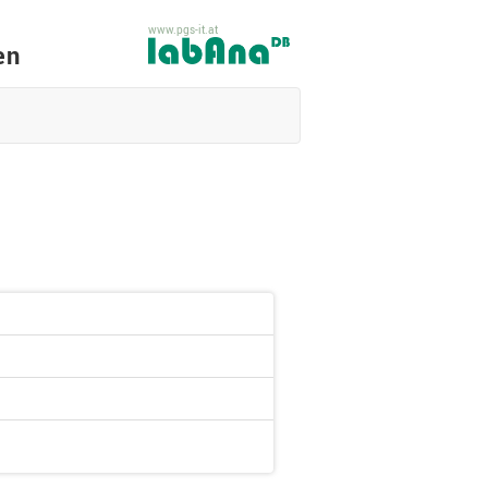
www.pgs-it.at
en