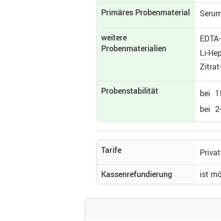
Primäres Proben­material
Serum
weitere
EDTA
Probenmaterialien
Li-He
Zitra
Probenstabilität
bei
1
bei
2
Tarife
Privat
Kassenrefundierung
ist m