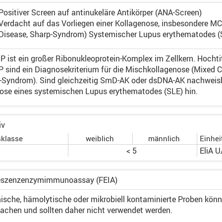
Positiver Screen auf antinukeläre Antikörper (ANA-Screen)
Verdacht auf das Vorliegen einer Kollagenose, insbesondere M
Disease, Sharp-Syndrom) Systemischer Lupus erythematodes (
P ist ein großer Ribonukleoprotein-Komplex im Zellkern. Hochti
 sind ein Diagnosekriterium für die Mischkollagenose (Mixed 
-Syndrom). Sind gleichzeitig SmD-AK oder dsDNA-AK nachweisbar
ose eines systemischen Lupus erythematodes (SLE) hin.
iv
sklasse
weiblich
männlich
Einhei
< 5
EliA 
eszenzenzymimmunoassay (FEIA)
ische, hämolytische oder mikrobiell kontaminierte Proben könn
sachen und sollten daher nicht verwendet werden.