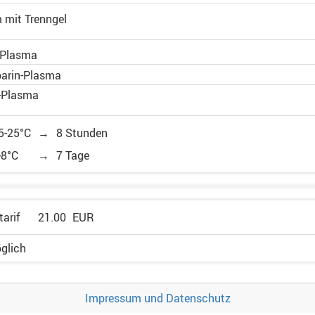
 mit Trenngel
-Plasma
parin-Plasma
t-Plasma
5-25°C
→
8 Stunden
-8°C
→
7 Tage
tarif
21.00
EUR
öglich
Impressum und Datenschutz