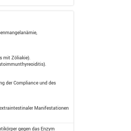
isenmangelanämie,
 mit Zöliakie).
utoimmunthyreoiditis).
ilung der Compliance und des
extraintestinaler Manifestationen
ntikörper gegen das Enzym