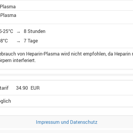
-Plasma
t-Plasma
5-25°C
→
8 Stunden
-8°C
→
7 Tage
ebrauch von Heparin-Plasma wird nicht empfohlen, da Heparin
rpern interferiert.
tarif
34.90
EUR
öglich
Impressum und Datenschutz