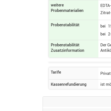
weitere
EDTA
Probenmaterialien
Zitra
Probenstabilität
bei
1
bei
2
Probenstabilität
Der G
Zusatzinformation
Antikö
Tarife
Privat
Kassenrefundierung
ist m