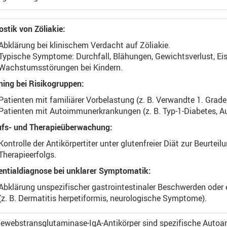
stik von Zöliakie:
Abklärung bei klinischem Verdacht auf Zöliakie.
Typische Symptome: Durchfall, Blähungen, Gewichtsverlust, E
Wachstumsstörungen bei Kindern.
ning bei Risikogruppen:
Patienten mit familiärer Vorbelastung (z. B. Verwandte 1. Grades
Patienten mit Autoimmunerkrankungen (z. B. Typ-1-Diabetes, A
ufs- und Therapieüberwachung:
Kontrolle der Antikörpertiter unter glutenfreier Diät zur Beurte
Therapieerfolgs.
rentialdiagnose bei unklarer Symptomatik:
Abklärung unspezifischer gastrointestinaler Beschwerden oder 
(z. B. Dermatitis herpetiformis, neurologische Symptome).
Gewebstransglutaminase-IgA-Antikörper sind spezifische Autoa