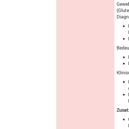
Geweb
(Glute
Diagn
Bedeu
Klini
Zusatz