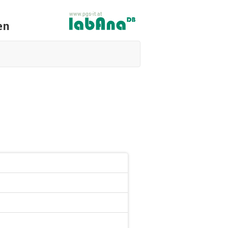
www.pgs-it.at
en