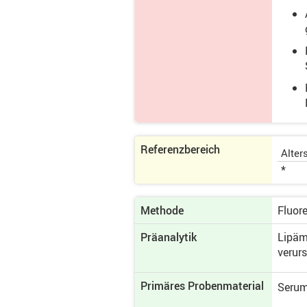
Referenzbereich
Alter
*
Methode
Fluor
Präanalytik
Lipäm
verur
Primäres Proben­material
Serum