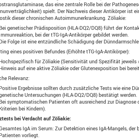
stransglutaminase, das eine zentrale Rolle bei der Pathogenese
nunverträglichkeit) spielt. Der Nachweis dieser Antikörper ist ei
ostik dieser chronischen Autoimmunerkrankung. Zöliakie:
Bei genetischer Prädisposition (HLA-DQ2/DQ8) führt der Kontak
Immunreaktion, bei der tTG-IgA-Antikörper gebildet werden.
Die Folge ist eine entzündliche Schädigung der Dünndarmschle
ting eines positiven Befundes (Erhöhte tTG-IgA-Antikörper):
Hochspezifisch für Zöliakie (Sensitivität und Spezifität jeweils 
Hinweis auf eine aktive Zöliakie oder Glutenexposition bei bereit
sche Relevanz:
Positive Ergebnisse sollten durch zusätzliche Tests wie eine 
genetische Untersuchungen (HLA-DQ2/DQ8) bestätigt werden.
Bei symptomatischen Patienten oft ausreichend zur Diagnose
Kriterien bei Kindern).
tests bei Verdacht auf Zöliakie:
Gesamtes IgA im Serum: Zur Detektion eines IgA-Mangels, der b
Patienten vorliegt.