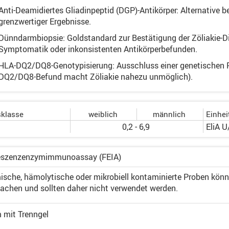
Anti-Deamidiertes Gliadinpeptid (DGP)-Antikörper: Alternative b
grenzwertiger Ergebnisse.
Dünndarmbiopsie: Goldstandard zur Bestätigung der Zöliakie-Di
Symptomatik oder inkonsistenten Antikörperbefunden.
HLA-DQ2/DQ8-Genotypisierung: Ausschluss einer genetischen P
DQ2/DQ8-Befund macht Zöliakie nahezu unmöglich).
sklasse
weiblich
männlich
Einhei
0,2 - 6,9
EliA 
eszenzenzymimmunoassay (FEIA)
ische, hämolytische oder mikrobiell kontaminierte Proben könn
sachen und sollten daher nicht verwendet werden.
 mit Trenngel